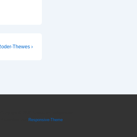
-Roder-Thewes ›
Copyright © 2026
Spielraum Heiligenwald
|
Präsentiert von
Responsive-Theme