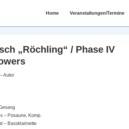
Hauptnavigation
Home
Veranstaltungen/Termine
sch „Röchling“ / Phase IV
towers
– Autor
 Gesang
es – Posaune, Komp.
 – Bassklarinette