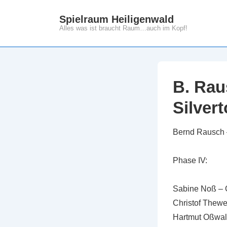
↓
Spielraum Heiligenwald
Zum
Alles was ist braucht Raum…auch im Kopf!
Inhalt
B. Rau
Silver
Bernd Rausch 
Phase IV:
Sabine Noß –
Christof Thew
Hartmut Oßwald